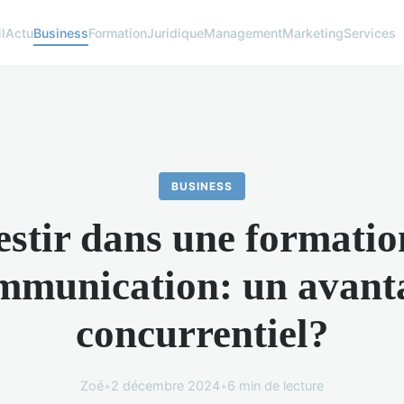
l
Actu
Business
Formation
Juridique
Management
Marketing
Services
BUSINESS
estir dans une formatio
mmunication: un avant
concurrentiel?
Zoé
•
2 décembre 2024
•
6 min de lecture