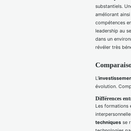
substantiels. U
améliorant ainsi
compétences en 
leadership au se
dans un environ
révéler très bén
Comparaison
L’
investissemen
évolution. Compr
Différences en
Les formations 
interpersonnelle
techniques
se r
technologies par