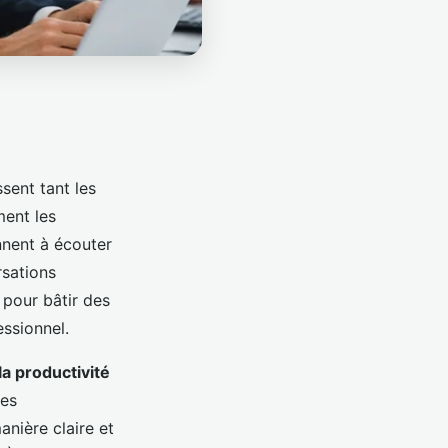
ssent tant les
ment les
nnent à écouter
rsations
 pour bâtir des
essionnel.
la productivité
ces
nière claire et