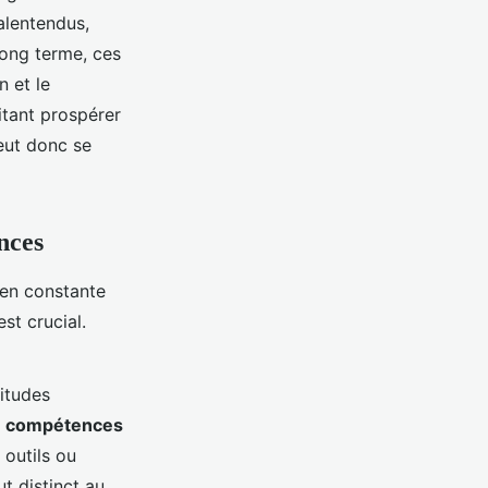
alentendus,
long terme, ces
 et le
itant prospérer
eut donc se
nces
 en constante
st crucial.
itudes
s
compétences
 outils ou
t distinct au