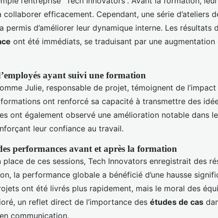
ple l’entreprise “Tech Innovators”. Avant la formation, leu
 collaborer efficacement. Cependant, une série d’ateliers d
 permis d’améliorer leur dynamique interne. Les résultats 
ace
ont été immédiats, se traduisant par une augmentation 
’employés ayant suivi une formation
mme Julie, responsable de projet, témoignent de l’impact po
 formations ont renforcé sa capacité à transmettre des idée
ues ont également observé une amélioration notable dans le
nforçant leur confiance au travail.
s performances avant et après la formation
 place de ces sessions, Tech Innovators enregistrait des r
on, la performance globale a bénéficié d’une hausse signifi
ojets ont été livrés plus rapidement, mais le moral des équi
oré, un reflet direct de l’importance des
études de cas
dan
 en communication.