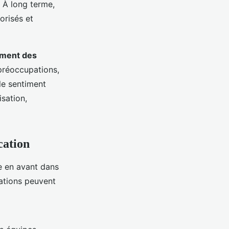
. À long terme,
orisés et
ment des
préoccupations,
le sentiment
sation,
cation
 en avant dans
ations peuvent