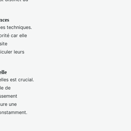
nces
es techniques.
ité car elle
site
culer leurs
lle
les est crucial.
le de
issement
sure une
 constamment.