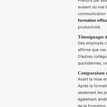
Prenons par exem
avaient du mal à
communication a
formation effic
productivité.
Témoignages d
Des employés co
affirme que ces
D’autres collèg
quotidiennes, re
Comparaison de
Avant la mise en
Après la formati
seulement les pr
également améli
de la formation