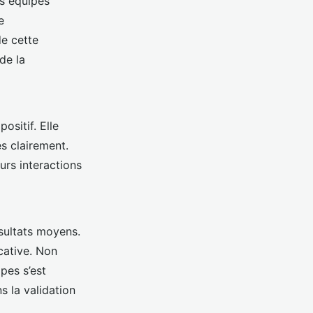
rs équipes
e
de cette
de la
sitif. Elle
s clairement.
urs interactions
ésultats moyens.
cative. Non
pes s’est
s la validation