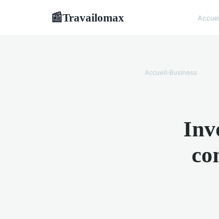
Travailomax
📰
Accuei
Accueil
›
Business
Inv
co