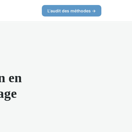
L'audit des méthodes →
n en
age