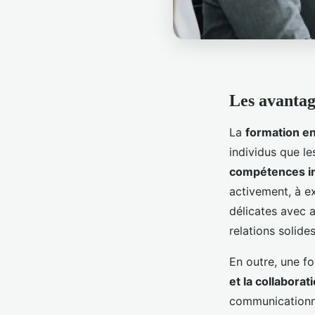
Les avantag
La
formation e
individus que le
compétences in
activement, à e
délicates avec a
relations solide
En outre, une f
et la collaborat
communicationne