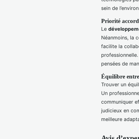
sein de l’enviro
Priorité accor
Le
développeme
Néanmoins, la c
facilite la colla
professionnelle
pensées de maniè
Équilibre entr
Trouver un équi
Un professionne
communiquer eff
judicieux en co
meilleure adapta
Avis d’expe