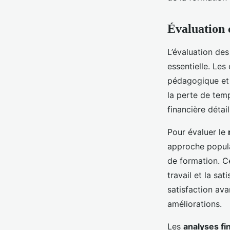
Évaluation 
L’évaluation de
essentielle. Les
pédagogique et 
la perte de temp
financière détai
Pour évaluer le
approche popula
de formation. Ce
travail et la sa
satisfaction av
améliorations.
Les
analyses fi