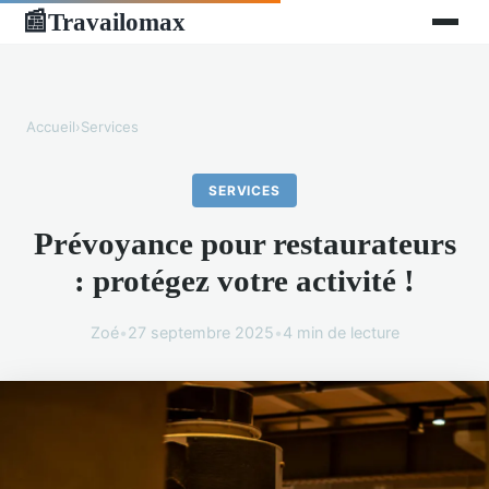
Travailomax
📰
Accueil
›
Services
SERVICES
Prévoyance pour restaurateurs
: protégez votre activité !
Zoé
•
27 septembre 2025
•
4 min de lecture