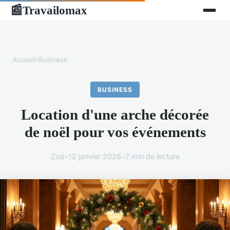
Travailomax
📰
Accueil
›
Business
BUSINESS
Location d'une arche décorée
de noël pour vos événements
Zoé
•
12 janvier 2026
•
7 min de lecture