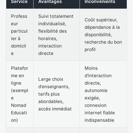
Service
Avantages
Inconvénients
Profess
Suivi totalement
Coût supérieur,
eur
individualisé,
dépendance à la
particul
flexibilité des
disponibilité,
ier à
horaires,
recherche du bon
domicil
interaction
profil
e
directe
Platefor
Moins
me en
d'interaction
Large choix
ligne
directe,
d'enseignants,
(exempl
autonomie
tarifs plus
e
exigée,
abordables,
Nomad
connexion
accès immédiat
Educati
internet fiable
on)
indispensable