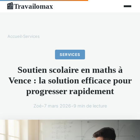
Travailomax
📰
Accueil
›
Services
SERVICES
Soutien scolaire en maths à
Vence : la solution efficace pour
progresser rapidement
Zoé
•
7 mars 2026
•
9 min de lecture