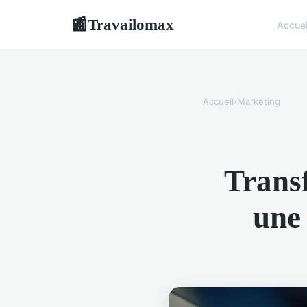
Travailomax
📰
Accuei
Accueil
›
Marketing
Trans
une