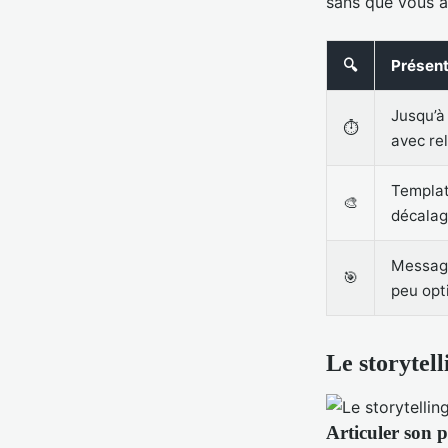
sans que vous a
🔍
Présent
Jusqu’à 
⏱️
avec re
Templat
🎨
décalag
Message
🎯
peu opt
Le storytell
Articuler son 