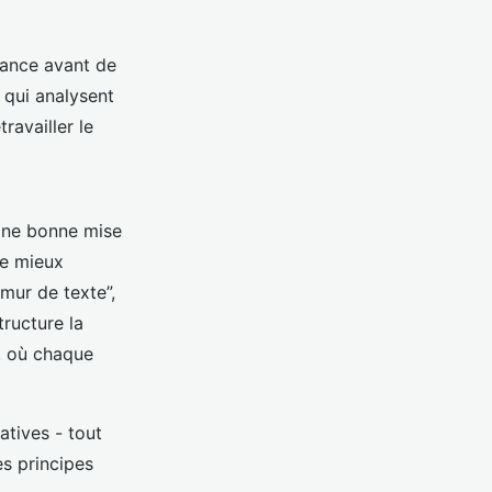
stance avant de
 qui analysent
ravailler le
 Une bonne mise
de mieux
mur de texte”,
tructure la
, où chaque
catives - tout
es principes