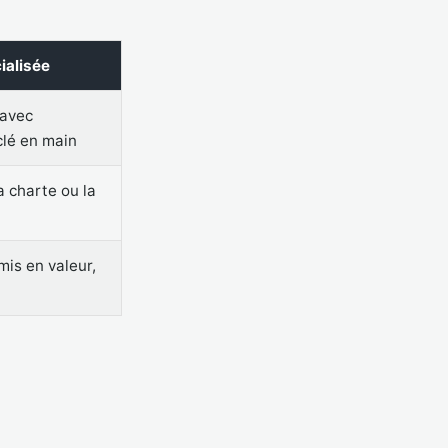
ialisée
 avec
clé en main
a charte ou la
mis en valeur,