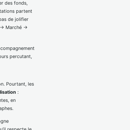
er des fonds,
tations partent
as de jolifier
on → Marché →
l’accompagnement
ours percutant,
on. Pourtant, les
lisation
:
ntes, en
raphes.
gagne
u’il respecte le