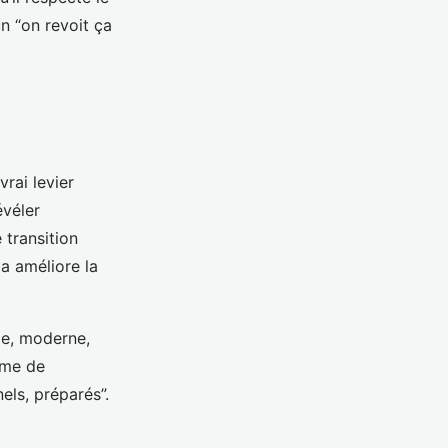
un “on revoit ça
vrai levier
évéler
 transition
la améliore la
de, moderne,
rme de
els, préparés”.