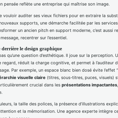
n pensée reflète une entreprise qui maîtrise son image.
de vouloir auditer ses vieux fichiers pour en extraire la sub
uveaux supports, une démarche facilitée par les services
nsformer un ancien pitch en support moderne, c’est aussi ret
e message, recentrer sur l’essentiel.
 derrière le design graphique
pas qu’une question d’esthétique. Il joue sur la perception.
 regard, réduit la charge cognitive, et permet à l’auditeur 
sage. Par exemple, un espace blanc bien dosé évite l’effet “
érarchie visuelle claire
(titres, sous-titres, puces, visuels) s
rticulièrement crucial dans les
présentations impactantes
e.
eurs, la taille des polices, la présence d’illustrations expli
’attention et la mémorisation. Une agence experte intègre c