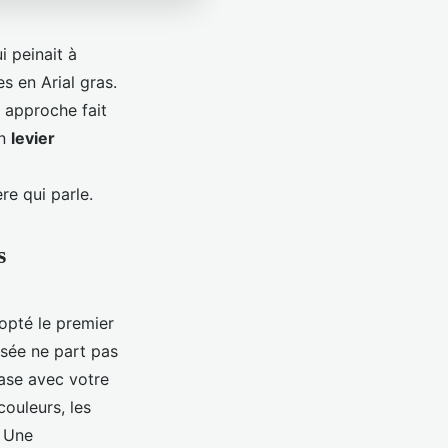
i peinait à
es en Arial gras.
te approche fait
un
levier
re qui parle.
s
opté le premier
isée ne part pas
ase avec votre
ouleurs, les
. Une