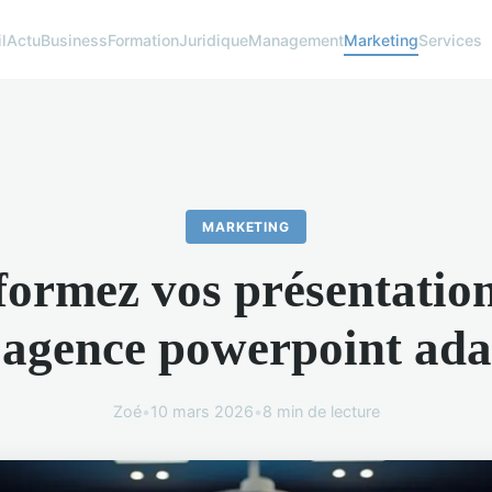
l
Actu
Business
Formation
Juridique
Management
Marketing
Services
MARKETING
formez vos présentation
 agence powerpoint ada
Zoé
•
10 mars 2026
•
8 min de lecture