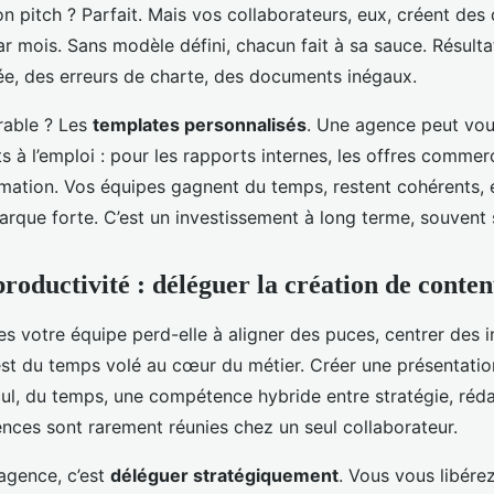
 pitch ? Parfait. Mais vos collaborateurs, eux, créent des 
r mois. Sans modèle défini, chacun fait à sa sauce. Résultat
lée, des erreurs de charte, des documents inégaux.
rable ? Les
templates personnalisés
. Une agence peut vou
 à l’emploi : pour les rapports internes, les offres commerc
mation. Vos équipes gagnent du temps, restent cohérents, 
rque forte. C’est un investissement à long terme, souvent
roductivité : déléguer la création de conten
s votre équipe perd-elle à aligner des puces, centrer des i
est du temps volé au cœur du métier. Créer une présentatio
l, du temps, une compétence hybride entre stratégie, réda
nces sont rarement réunies chez un seul collaborateur.
agence, c’est
déléguer stratégiquement
. Vous vous libére