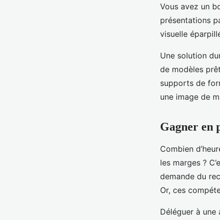
Vous avez un bon
présentations pa
visuelle éparpil
Une solution du
de modèles prêts
supports de for
une image de ma
Gagner en p
Combien d’heure
les marges ? C’
demande du recu
Or, ces compéte
Déléguer à une 