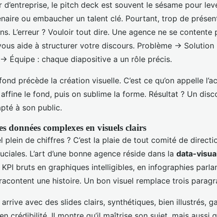
 d’entreprise, le pitch deck est souvent le sésame pour lev
enaire ou embaucher un talent clé. Pourtant, trop de présen
ns. L’erreur ? Vouloir tout dire. Une agence ne se contente p
e vous aide à structurer votre discours. Problème → Soluti
→ Équipe : chaque diapositive a un rôle précis.
 fond précède la création visuelle. C’est ce qu’on appelle 
 affine le fond, puis on sublime la forme. Résultat ? Un disc
pté à son public.
s données complexes en visuels clairs
 plein de chiffres ? C’est la plaie de tout comité de directi
uciales. L’art d’une bonne agence réside dans la
data-visua
KPI bruts en graphiques intelligibles, en infographies parla
i racontent une histoire. Un bon visuel remplace trois parag
 arrive avec des slides clairs, synthétiques, bien illustrés, 
 crédibilité. Il montre qu’il maîtrise son sujet, mais aussi q