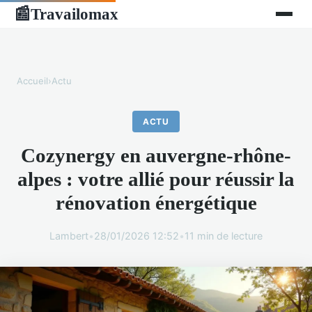
Travailomax
📰
Accueil
›
Actu
ACTU
Cozynergy en auvergne-rhône-
alpes : votre allié pour réussir la
rénovation énergétique
Lambert
•
28/01/2026 12:52
•
11 min de lecture