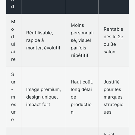
d
M
Moins
o
Rentable
Réutilisable,
personnali
d
dès le 2e
rapide à
sé, visuel
ul
ou 3e
monter, évolutif
parfois
ai
salon
répétitif
re
S
ur
Haut coût,
Justifié
-
Image premium,
long délai
pour les
m
design unique,
de
marques
es
impact fort
productio
stratégiq
ur
n
ues
e
Idéal