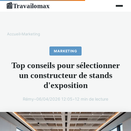
Travailomax
📰
Accueil
›
Marketing
MARKETING
Top conseils pour sélectionner
un constructeur de stands
d'exposition
Rémy
•
06/04/2026 12:05
•
12 min de lecture