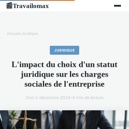
Travailomax
📰
Accueil
›
Juridique
JURIDIQUE
L'impact du choix d'un statut
juridique sur les charges
sociales de l'entreprise
Zoé
•
2 décembre 2024
•
6 min de lecture