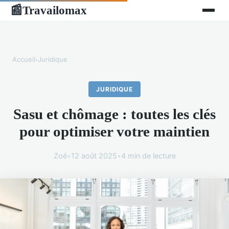
Travailomax
📰
Accueil
›
Juridique
JURIDIQUE
Sasu et chômage : toutes les clés
pour optimiser votre maintien
Zoé
•
12 août 2025
•
4 min de lecture