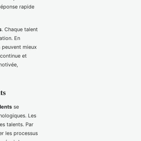
 réponse rapide
s
. Chaque talent
ation. En
s peuvent mieux
 continue et
motivée,
ts
lents
se
nologiques. Les
s talents. Par
ner les processus