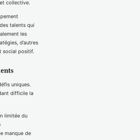
t collective.
oppement
des talents qui
alement les
atégies, d’autres
ocial positif.
lents
éfis uniques.
nt difficile la
n limitée du
e
 Ce manque de