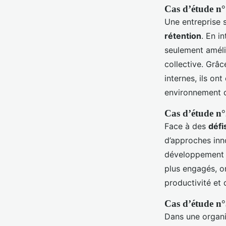
Cas d’étude n°
Une entreprise 
rétention
. En i
seulement améli
collective. Grâ
internes, ils on
environnement de
Cas d’étude n°
Face à des
défi
d’approches inno
développement p
plus engagés, on
productivité et
Cas d’étude n°3
Dans une organi