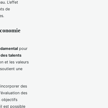
u. L’effet
ats de
es.
’économie
ndamental
pour
des talents
on et les valeurs
soutient une
 incorporer des
l’évaluation des
 objectifs
l est possible