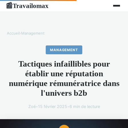
Travailomax
📰
Accueil
›
Management
MANAGEMENT
Tactiques infaillibles pour
établir une réputation
numérique rémunératrice dans
l'univers b2b
Zoé
•
15 février 2025
•
6 min de lecture