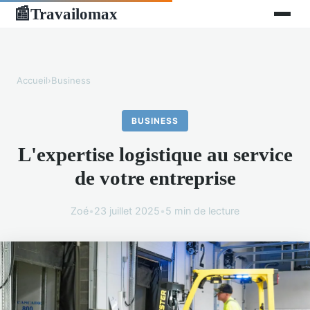
Travailomax
📰
Accueil
›
Business
BUSINESS
L'expertise logistique au service
de votre entreprise
Zoé
•
23 juillet 2025
•
5 min de lecture