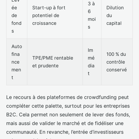
3 à
ée
Start-up à fort
Dilution
6
de
potentiel de
du
moi
fond
croissance
capital
s
s
Auto
Im
fina
100 % du
TPE/PME rentable
mé
nce
contrôle
et prudente
dia
men
conservé
t
t
Le recours à des plateformes de crowdfunding peut
compléter cette palette, surtout pour les entreprises
B2C. Cela permet non seulement de lever des fonds,
mais aussi de valider le marché et de fidéliser une
communauté. En revanche, l’entrée d’investisseurs