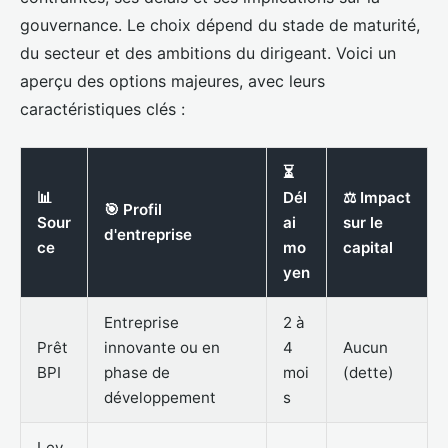
gouvernance. Le choix dépend du stade de maturité,
du secteur et des ambitions du dirigeant. Voici un
aperçu des options majeures, avec leurs
caractéristiques clés :
⏳
📊
Dél
⚖️ Impact
🎯 Profil
Sour
ai
sur le
d'entreprise
ce
mo
capital
yen
Entreprise
2 à
Prêt
innovante ou en
4
Aucun
BPI
phase de
moi
(dette)
développement
s
Lev