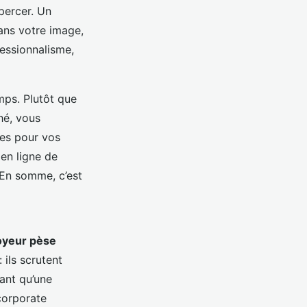
percer. Un
ans votre image,
fessionnalisme,
mps. Plutôt que
hé, vous
les pour vos
 en ligne de
 En somme, c’est
oyeur pèse
 ils scrutent
lant qu’une
corporate