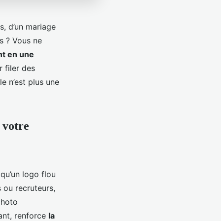
s, d’un mariage
s ? Vous ne
nt en une
 filer des
le n’est plus une
 votre
qu’un logo flou
s ou recruteurs,
photo
eant, renforce
la