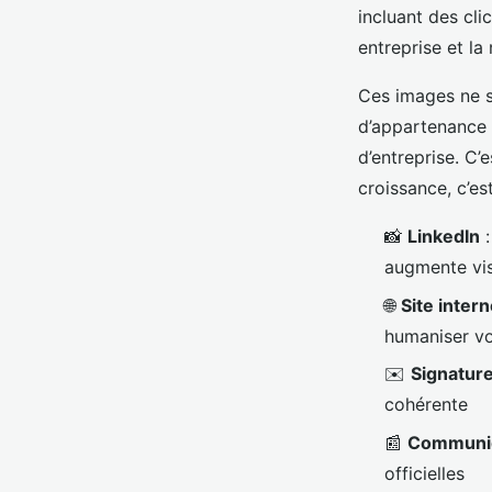
incluant des cl
entreprise et la
Ces images ne s
d’appartenance 
d’entreprise. C’
croissance, c’es
📸
LinkedIn
:
augmente vis
🌐
Site inter
humaniser vo
✉️
Signature
cohérente
📰
Communiq
officielles