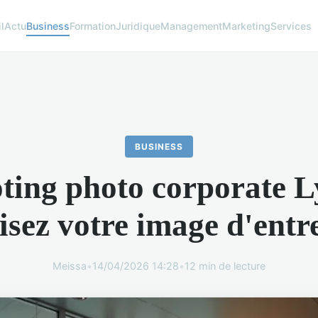
l
Actu
Business
Formation
Juridique
Management
Marketing
Services
BUSINESS
ting photo corporate L
isez votre image d'entr
Meissa
•
14/04/2026 14:28
•
12 min de lecture