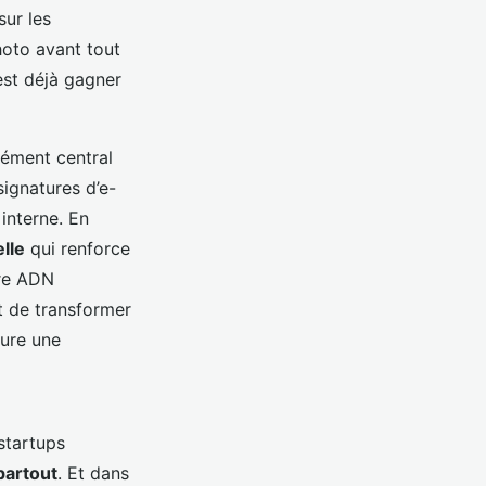
sur les
hoto avant tout
est déjà gagner
élément central
signatures d’e-
interne. En
lle
qui renforce
tre ADN
 de transformer
ture une
startups
partout
. Et dans