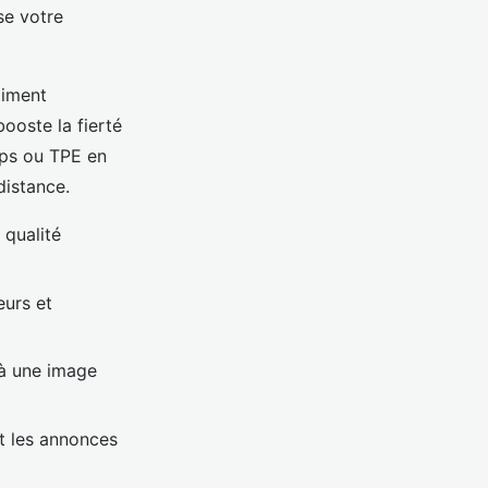
se votre
timent
ooste la fierté
tups ou TPE en
distance.
 qualité
eurs et
 à une image
et les annonces