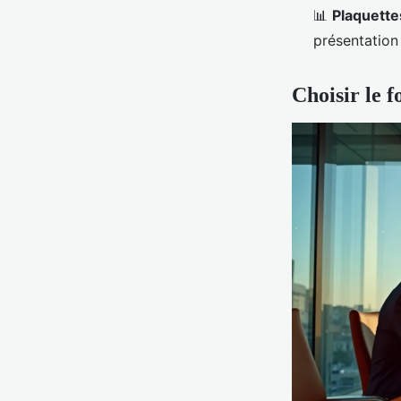
📊
Plaquett
présentation
Choisir le f