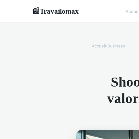
Travailomax
📰
Accuei
Accueil
›
Business
Shoo
valor