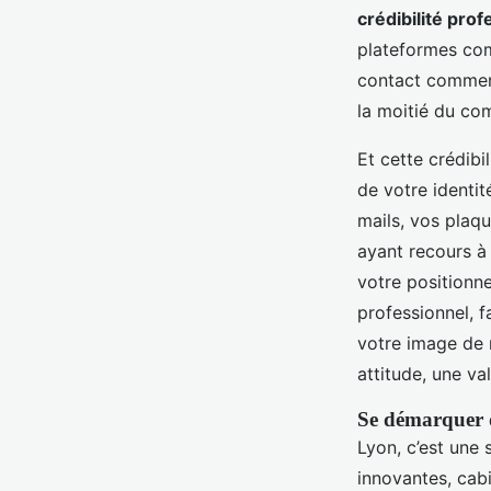
crédibilité prof
plateformes com
contact commerci
la moitié du co
Et cette crédibi
de votre identit
mails, vos plaq
ayant recours à
votre positionn
professionnel,
votre image de m
attitude, une val
Se démarquer d
Lyon, c’est une
innovantes, cabi