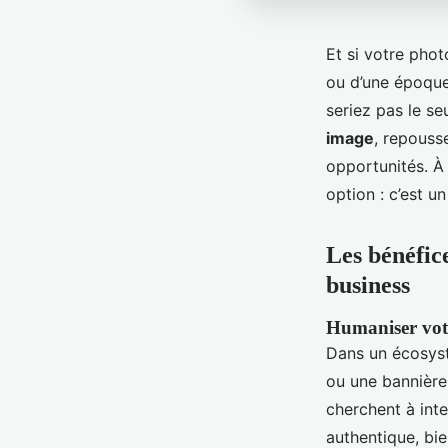
Et si votre phot
ou d’une époque
seriez pas le s
image
, repouss
opportunités. À 
option : c’est u
Les bénéfic
business
Humaniser vot
Dans un écosyst
ou une bannière 
cherchent à int
authentique, bie