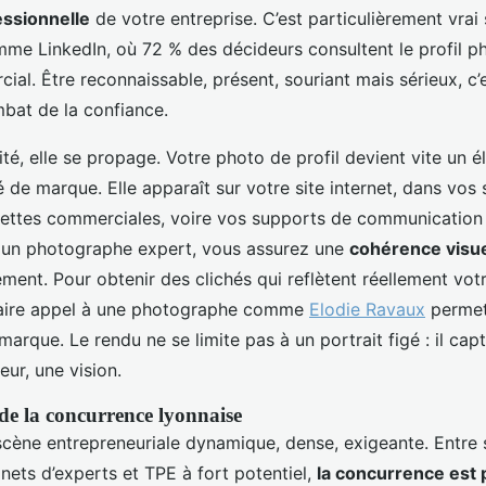
essionnelle
de votre entreprise. C’est particulièrement vrai 
me LinkedIn, où 72 % des décideurs consultent le profil p
al. Être reconnaissable, présent, souriant mais sérieux, c’
mbat de la confiance.
lité, elle se propage. Votre photo de profil devient vite un 
é de marque. Elle apparaît sur votre site internet, dans vos 
uettes commerciales, voire vos supports de communication 
 un photographe expert, vous assurez une
cohérence visue
ement. Pour obtenir des clichés qui reflètent réellement vo
 faire appel à une photographe comme
Elodie Ravaux
permet
arque. Le rendu ne se limite pas à un portrait figé : il cap
eur, une vision.
e la concurrence lyonnaise
 scène entrepreneuriale dynamique, dense, exigeante. Entre 
nets d’experts et TPE à fort potentiel,
la concurrence est 