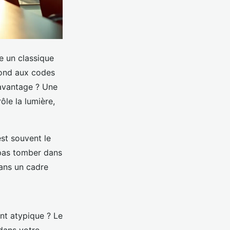
te un classique
spond aux codes
’avantage ? Une
ôle la lumière,
est souvent le
e pas tomber dans
dans un cadre
ent atypique ? Le