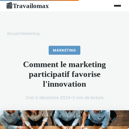
Travailomax
📰
Accueil
›
Marketing
MARKETING
Comment le marketing
participatif favorise
l'innovation
Zoé
•
2 décembre 2024
•
5 min de lecture