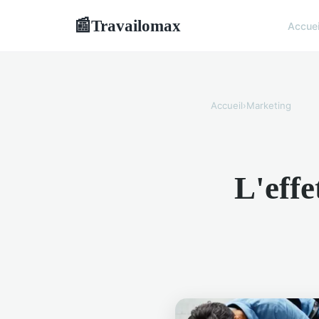
Travailomax
📰
Accuei
Accueil
›
Marketing
L'effe