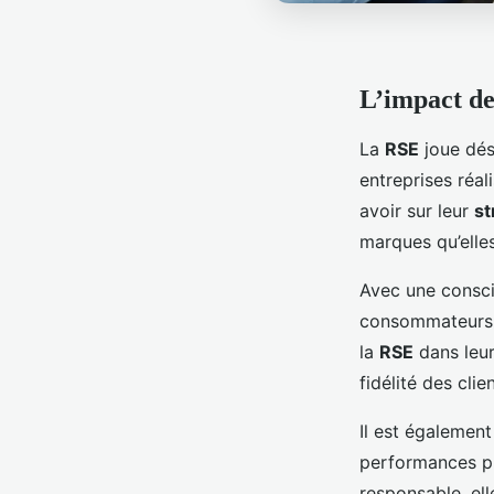
L’impact de 
La
RSE
joue dés
entreprises réal
avoir sur leur
st
marques qu’elle
Avec une consci
consommateurs s
la
RSE
dans leur
fidélité des cli
Il est égalemen
performances pu
responsable, el