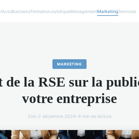
l
Actu
Business
Formation
Juridique
Management
Marketing
Services
MARKETING
t de la RSE sur la publi
votre entreprise
Zoé
•
2 décembre 2024
•
6 min de lecture