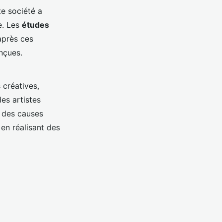
e société a
e. Les
études
après ces
nçues.
 créatives,
des artistes
e des causes
en réalisant des