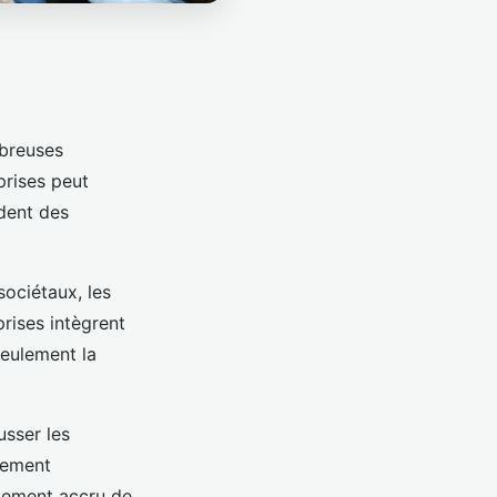
mbreuses
prises peut
dent des
ociétaux, les
rises intègrent
seulement la
sser les
lement
agement accru de