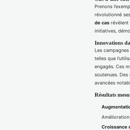
Prenons l’exemp
révolutionné ses
de cas
révèlent 
initiatives, dé
Innovations dan
Les campagnes p
telles que l’uti
engagés. Ces mé
soutenues. Des 
avancées notabl
Résultats mes
Augmentatio
Amélioratio
Croissance 