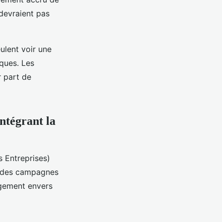
 devraient pas
ulent voir une
iques. Les
r part de
intégrant la
s Entreprises)
t des campagnes
gement envers