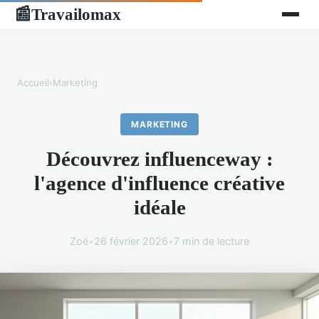
Travailomax
📰
Accueil
›
Marketing
MARKETING
Découvrez influenceway :
l'agence d'influence créative
idéale
Zoé
•
26 février 2026
•
7 min de lecture