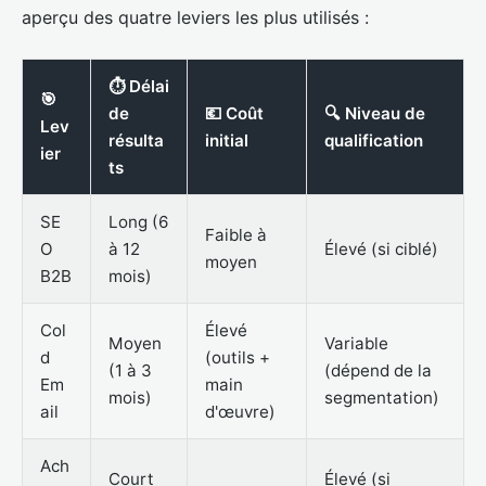
aperçu des quatre leviers les plus utilisés :
⏱ Délai
🎯
de
💶 Coût
🔍 Niveau de
Lev
résulta
initial
qualification
ier
ts
SE
Long (6
Faible à
O
à 12
Élevé (si ciblé)
moyen
B2B
mois)
Col
Élevé
Moyen
Variable
d
(outils +
(1 à 3
(dépend de la
Em
main
mois)
segmentation)
ail
d'œuvre)
Ach
Court
Élevé (si