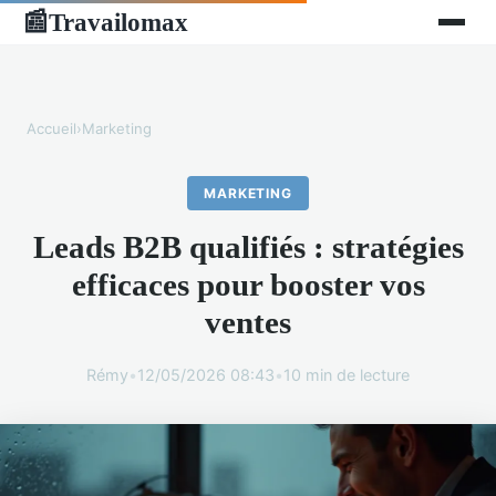
Travailomax
📰
Accueil
›
Marketing
MARKETING
Leads B2B qualifiés : stratégies
efficaces pour booster vos
ventes
Rémy
•
12/05/2026 08:43
•
10 min de lecture