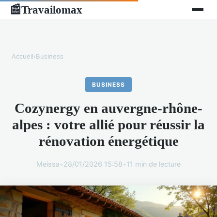
Travailomax
📰
Accueil
›
Business
BUSINESS
Cozynergy en auvergne-rhône-
alpes : votre allié pour réussir la
rénovation énergétique
Meissa
•
28/01/2026 15:58
•
11 min de lecture