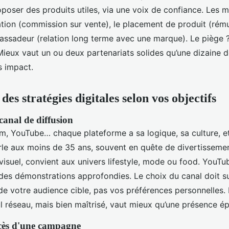
roposer des produits utiles, via une voix de confiance. Les 
liation (commission sur vente), le placement de produit (rém
assadeur (relation long terme avec une marque). Le piège ?
Mieux vaut un ou deux partenariats solides qu’une dizaine d
s impact.
es stratégies digitales selon vos objectifs
canal de diffusion
am, YouTube… chaque plateforme a sa logique, sa culture, et
arle aux moins de 35 ans, souvent en quête de divertissemen
visuel, convient aux univers lifestyle, mode ou food. YouTu
des démonstrations approfondies. Le choix du canal doit su
 votre audience cible, pas vos préférences personnelles. E
l réseau, mais bien maîtrisé, vaut mieux qu’une présence épa
ccès d'une campagne