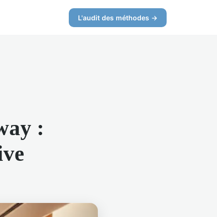
L'audit des méthodes →
way :
ive