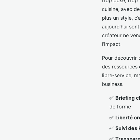
trop posé, trop 
cuisine, avec de
plus un style, c
aujourd’hui sont
créateur ne vend
l’impact.
Pour découvrir 
des ressources 
libre-service, m
business.
✅
Briefing cl
de forme
✅
Liberté cr
✅
Suivi des 
✅
Transpar