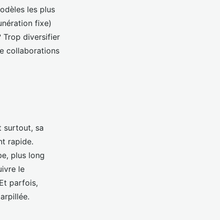
modèles les plus
unération fixe)
 Trop diversifier
e collaborations
 surtout, sa
t rapide.
be, plus long
ivre le
t parfois,
rpillée.