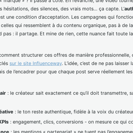
« marque » ? Il passe à côté. En revanche, une vidéo tourn
s hésitations, des silences, des vrais mots… ça capte. L’
aut
’est une condition d’acceptation. Les campagnes qui foncti
 celles qui ressemblent à du contenu organique, pas à de la 
 pas : il partage. Et mine de rien, cette nuance fait toute l
comment structurer ces offres de manière professionnelle, 
clés
sur le site Influenceway
. L’idée, c’est de ne pas laisser 
ais de l’encadrer pour que chaque post serve réellement les
air
: le créateur sait exactement ce qu’il doit transmettre, 
éative
: le ton reste authentique, fidèle à la voix du créateu
KPIs
: engagement, clics, conversions - on mesure ce qui 
ence
: les mentions « partenariat » ne tuent pas l’engagement