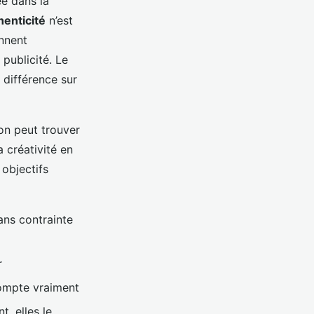
ée dans la
henticité
n’est
onnent
publicité. Le
a différence sur
on peut trouver
la créativité en
 objectifs
sans contrainte
r
compte vraiment
, elles le