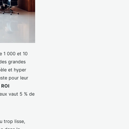
e 1 000 et 10
 des grandes
dèle et hyper
uste pour leur
n
ROI
ieux vaut 5 % de
trop lisse,