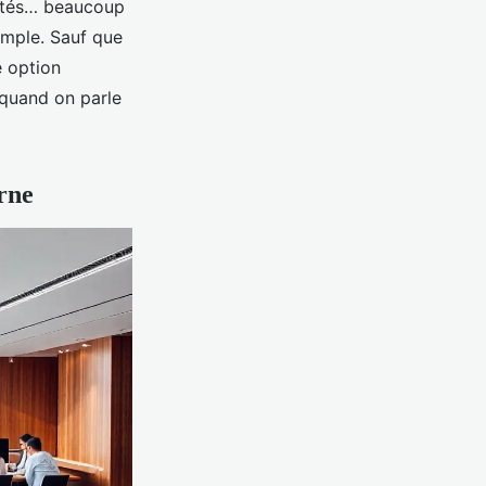
 datés… beaucoup
imple. Sauf que
ne option
 quand on parle
rne