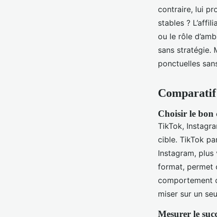
contraire, lui p
stables ? L’affi
ou le rôle d’amb
sans stratégie. 
ponctuelles san
Comparatif d
Choisir le bon 
TikTok, Instagr
cible. TikTok p
Instagram, plus 
format, permet 
comportement de
miser sur un seu
Mesurer le su