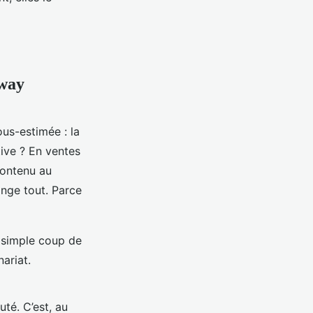
eway
us-estimée : la
tive ? En ventes
contenu au
ange tout. Parce
n simple coup de
ariat.
té. C’est, au