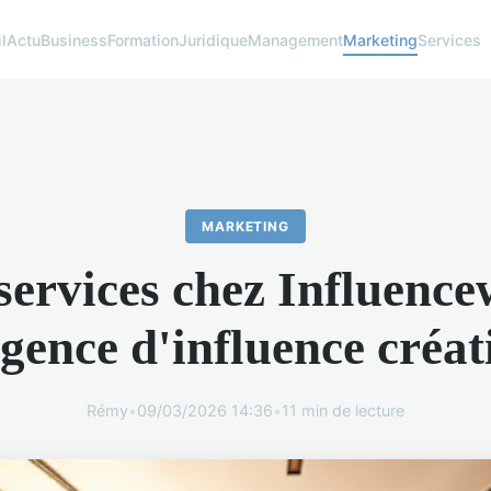
l
Actu
Business
Formation
Juridique
Management
Marketing
Services
MARKETING
services chez Influence
agence d'influence créat
Rémy
•
09/03/2026 14:36
•
11 min de lecture