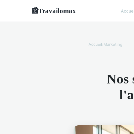
Travailomax
📰
Accuei
Accueil
›
Marketing
Nos 
l'